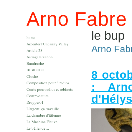
Arno Fabre
le bup
home
Arpenter l'Uncanny Valley
Arno Fabr
Article 28
Astragale Zénon
Baudruche
BIBILOLO
8 octo
Cloche
Composition pour 3 radios
: Arn
Conte pour radios et robinets
d'Hély
Contre-nature
Dropper01
L'argent, ça travaille
La chambre d'Etienne
La Machine Fleuve
Le bélier de ...