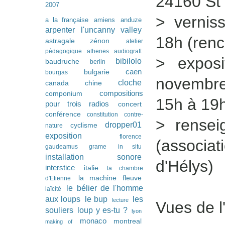
24160 St 
2007
> vernis
a la française
amiens
anduze
arpenter l'uncanny valley
18h (renc
astragale zénon
atelier
pédagogique
athenes
audiograft
> expos
bibilolo
baudruche
berlin
caen
bulgarie
bourgas
novembre,
cloche
canada
chine
compositions
componium
15h à 19
pour trois radios
concert
conférence
constitution
contre-
> rense
dropper01
cyclisme
nature
exposition
florence
(associ
gaudeamus
grame
in situ
installation sonore
d'Hélys)
interstice
italie
la chambre
la machine fleuve
d'Etienne
le bélier de l'homme
laïcité
les
aux loups
le bup
lecture
Vues de l
souliers
loup y es-tu ?
lyon
monaco
montreal
making of