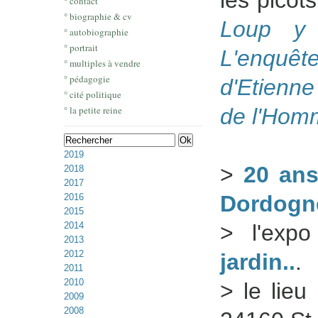
les picot
° contact
° biographie & cv
Loup y 
° autobiographie
° portrait
L'enquêt
° multiples à vendre
° pédagogie
d'Etienne
° cité politique
° la petite reine
de l'Hom
2019
>
20 ans
2018
2017
Dordogn
2016
2015
2014
> l'exp
2013
2012
jardin..
.
2011
2010
> le lieu
2009
2008