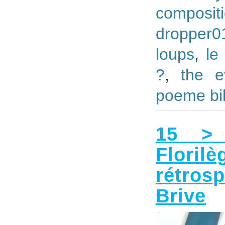
composi
dropper0
loups
,
le
?
,
the e
poeme bi
15 > 
Flor
rétros
Brive