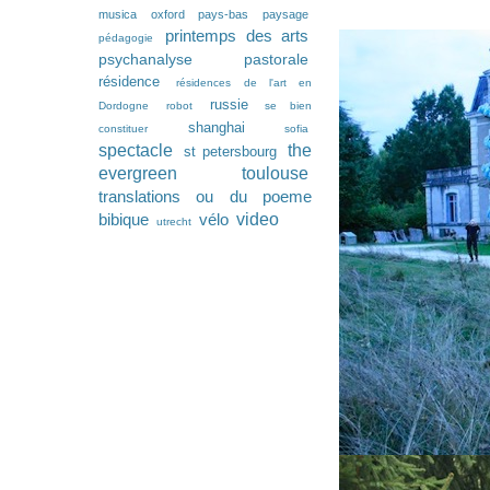
musica
oxford
pays-bas
paysage
printemps des arts
pédagogie
psychanalyse pastorale
résidence
résidences de l'art en
russie
Dordogne
robot
se bien
shanghai
constituer
sofia
spectacle
the
st petersbourg
evergreen
toulouse
translations ou du poeme
video
bibique
vélo
utrecht