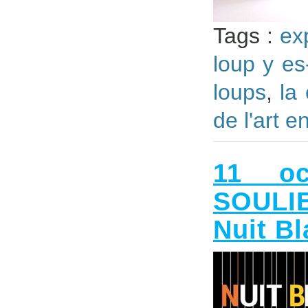
Tags :
ex
loup y es
loups
,
la
de l'art 
11 o
SOULIE
Nuit B