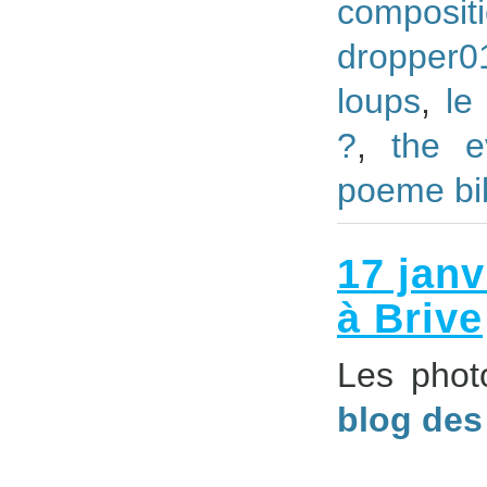
composi
dropper0
loups
,
le
?
,
the e
poeme bi
17 janv
à Brive
Les phot
blog des