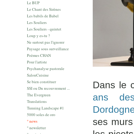
Le BUP
Le Chant des Sirènes
Les babils de Babel
Les Souliers
Les Souliers - quintet
Loup y es-tu ?
Ne surtout pas l'ignorer
Paysage sous surveillance
Poèmes CHAN
Pour l'artiste
Psychanalyse pastorale
SalonCuisine
Se bien constituer
Dans le 
SSI ou Du recouvrement ...
ans des
The Evergreen
Translations
Dordogn
Tunning Landscape #1
5000 soles de oro
ses murs
° news
° newsletter