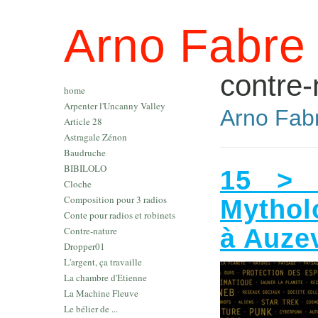
Arno Fabre
contre-
home
Arpenter l'Uncanny Valley
Arno Fabr
Article 28
Astragale Zénon
Baudruche
BIBILOLO
15 > 
Cloche
Composition pour 3 radios
Mythol
Conte pour radios et robinets
à Auzev
Contre-nature
Dropper01
L'argent, ça travaille
La chambre d'Etienne
La Machine Fleuve
Le bélier de ...