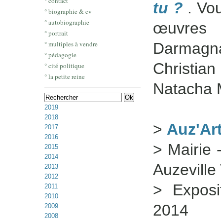
° contact
tu ?
. Vou
° biographie & cv
° autobiographie
œuvres 
° portrait
° multiples à vendre
Darmag
° pédagogie
Christian
° cité politique
° la petite reine
Natacha M
2019
2018
>
Auz'Art
2017
2016
> Mairie 
2015
2014
Auzeville
2013
2012
> Expos
2011
2010
2014
2009
2008