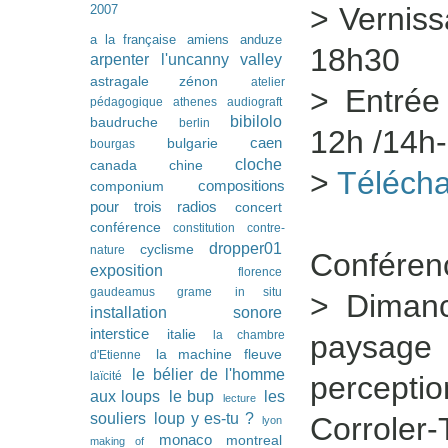
> Verniss
2007
a la française
amiens
anduze
18h30
arpenter l'uncanny valley
astragale zénon
atelier
> Entrée
pédagogique
athenes
audiograft
bibilolo
baudruche
berlin
12h /14h
caen
bulgarie
bourgas
cloche
canada
chine
>
Télécha
compositions
componium
pour trois radios
concert
conférence
constitution
contre-
dropper01
cyclisme
nature
Conféren
exposition
florence
gaudeamus
grame
in situ
> Diman
installation sonore
interstice
italie
la chambre
paysage 
la machine fleuve
d'Etienne
le bélier de l'homme
laïcité
percept
les
aux loups
le bup
lecture
souliers
loup y es-tu ?
Corroler-
lyon
monaco
montreal
making of