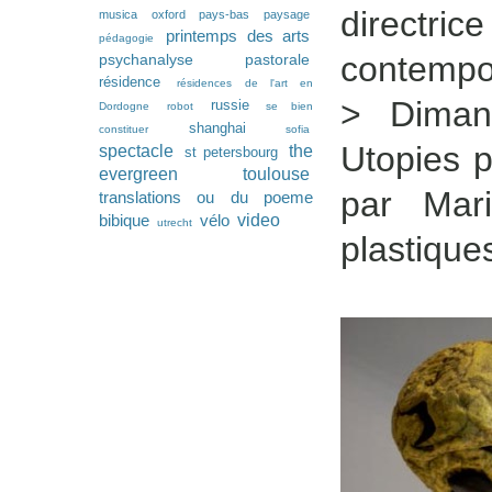
directri
musica
oxford
pays-bas
paysage
printemps des arts
pédagogie
contempo
psychanalyse pastorale
résidence
résidences de l'art en
> Diman
russie
Dordogne
robot
se bien
shanghai
constituer
sofia
Utopies p
spectacle
the
st petersbourg
evergreen
toulouse
par Mari
translations ou du poeme
video
bibique
vélo
utrecht
plastique