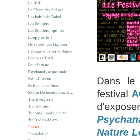
Le BUP
Le Chant des Sirènes
Les babils de Babel
Les Souliers
Les Souliers - quintet
Loup y es-tu ?
Ne surtout pas l'ignorer
Paysage sous surveillance
Poèmes CHAN
Pour l'artiste
Psychanalyse pastorale
Dans le 
SalonCuisine
Se bien constituer
festival
A
SSI ou Du recouvrement ...
The Evergreen
d'exp
Translations
Tunning Landscape #1
Psychan
5000 soles de oro
° news
Nature L
° newsletter