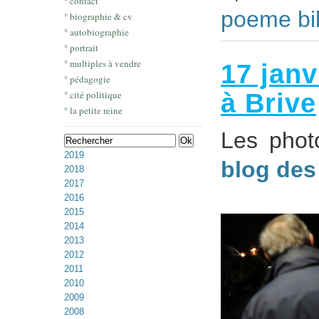
° contact
poeme bi
° biographie & cv
° autobiographie
° portrait
° multiples à vendre
17 janv
° pédagogie
à Brive
° cité politique
° la petite reine
Les phot
2019
blog des
2018
2017
2016
2015
2014
2013
2012
2011
2010
2009
2008