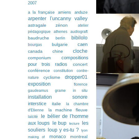
2007
a la française
amiens
anduze
arpenter l'uncanny valley
astragale zénon
atelier
pédagogique
athenes
audiograft
bibilolo
baudruche
berlin
caen
bulgarie
bourgas
cloche
canada
chine
compositions
componium
pour trois radios
concert
conférence
constitution
contre-
dropper01
cyclisme
nature
exposition
florence
gaudeamus
grame
in situ
installation sonore
interstice
italie
la chambre
la machine fleuve
d'Etienne
le bélier de l'homme
laïcité
les
aux loups
le bup
lecture
souliers
loup y es-tu ?
lyon
monaco
montreal
making of