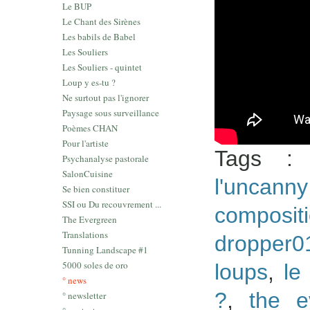
Le BUP
Le Chant des Sirènes
Les babils de Babel
Les Souliers
Les Souliers - quintet
Loup y es-tu ?
Ne surtout pas l'ignorer
Paysage sous surveillance
Poèmes CHAN
Pour l'artiste
Tags 
Psychanalyse pastorale
SalonCuisine
l'uncann
Se bien constituer
SSI ou Du recouvrement ...
composi
The Evergreen
Translations
dropper0
Tunning Landscape #1
5000 soles de oro
loups
,
le
° news
?
,
the e
° newsletter