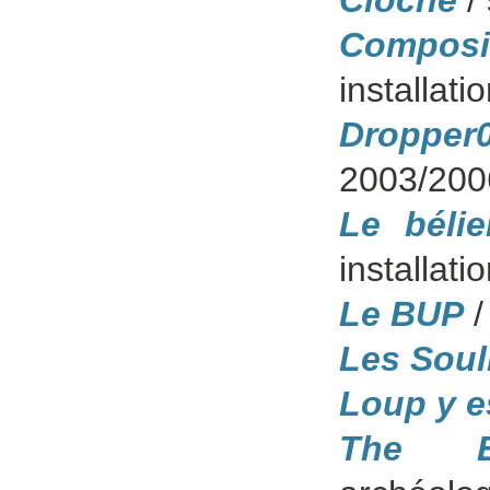
Cloche
/ 
Composi
installat
Dropper
2003/200
Le béli
installat
Le BUP
/
Les Soul
Loup y e
The Ev