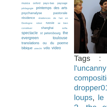
musica
oxford
pays-bas
paysage
printemps des arts
pédagogie
psychanalyse pastorale
résidence
résidences de l'art en
russie
Dordogne
robot
se bien
shanghai
constituer
sofia
spectacle
the
st petersbourg
evergreen
toulouse
translations ou du poeme
video
bibique
vélo
utrecht
Tags 
l'uncann
composi
dropper0
loups
,
le