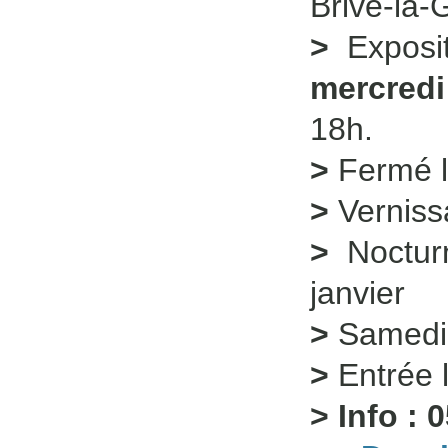
Brive-la-
>
Exposi
mercredi
18h.
>
Fermé l
>
Vernissa
>
Nocturn
janvier
>
Samedi 
>
Entrée l
> Info : 