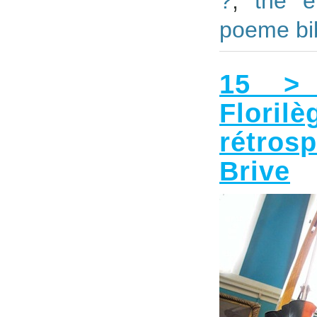
?
,
the e
poeme bi
15 > 
Flor
rétros
Brive