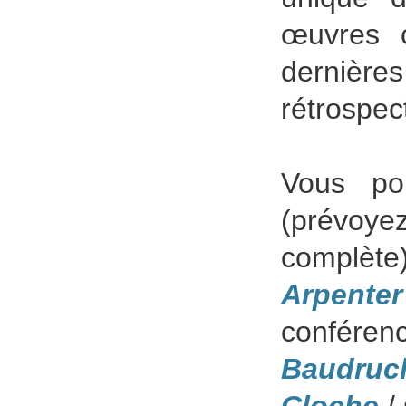
œuvres 
dernièr
rétrospec
Vous pou
(prévoye
complète)
Arpent
conférenc
Baudruc