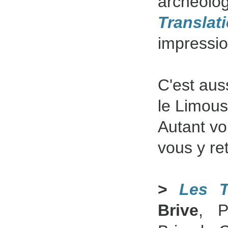
archéolo
Translat
impressio
C'est aus
le Limous
Autant vo
vous y re
>
Les T
Brive
, P