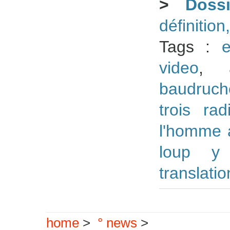
>
Doss
définition
Tags :
e
video
,
baudruch
trois rad
l'homme 
loup y
translati
home
>
° news
>