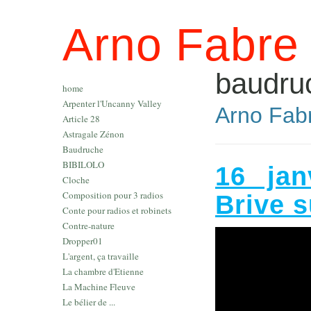
Arno Fabre
baudru
home
Arpenter l'Uncanny Valley
Arno Fabr
Article 28
Astragale Zénon
Baudruche
BIBILOLO
16 jan
Cloche
Composition pour 3 radios
Brive s
Conte pour radios et robinets
Contre-nature
Dropper01
L'argent, ça travaille
La chambre d'Etienne
La Machine Fleuve
Le bélier de ...