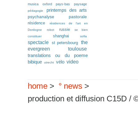
musica
oxford
pays-bas
paysage
printemps des arts
pédagogie
psychanalyse pastorale
résidence
résidences de l'art en
russie
Dordogne
robot
se bien
shanghai
constituer
sofia
spectacle
the
st petersbourg
evergreen
toulouse
translations ou du poeme
video
bibique
vélo
utrecht
home
>
° news
>
production et diffusion C15D / 