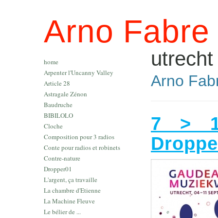
Arno Fabre
utrecht
home
Arpenter l'Uncanny Valley
Arno Fabr
Article 28
Astragale Zénon
Baudruche
BIBILOLO
7 > 1
Cloche
Composition pour 3 radios
Droppe
Conte pour radios et robinets
Contre-nature
Dropper01
L'argent, ça travaille
La chambre d'Etienne
La Machine Fleuve
Le bélier de ...