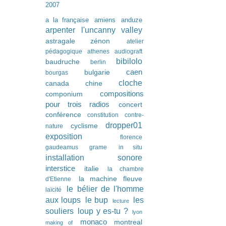
2007
a la française
amiens
anduze
arpenter l'uncanny valley
astragale zénon
atelier
pédagogique
athenes
audiograft
bibilolo
baudruche
berlin
caen
bulgarie
bourgas
cloche
canada
chine
compositions
componium
pour trois radios
concert
conférence
constitution
contre-
dropper01
cyclisme
nature
exposition
florence
gaudeamus
grame
in situ
installation sonore
interstice
italie
la chambre
la machine fleuve
d'Etienne
le bélier de l'homme
laïcité
les
aux loups
le bup
lecture
souliers
loup y es-tu ?
lyon
monaco
montreal
making of