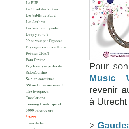
Le BUP
Le Chant des Sirènes
Les babils de Babel
Les Souliers
Les Souliers - quintet
Loup y es-tu ?
Ne surtout pas l'ignorer
Paysage sous surveillance
Poèmes CHAN
Pour l'artiste
Pour son
Psychanalyse pastorale
SalonCuisine
Music 
Se bien constituer
SSI ou Du recouvrement ...
revenir 
The Evergreen
Translations
à Utrecht
Tunning Landscape #1
5000 soles de oro
° news
>
Gaude
° newsletter