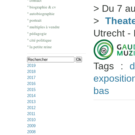
° contact
> Du 7 a
° biographie & cv
° autobiographie
>
Theate
° portrait
° multiples à vendre
Utrecht -
° pédagogie
° cité politique
° la petite reine
Tags :
d
2019
2018
expositio
2017
2016
bas
2015
2014
2013
2012
2011
2010
2009
2008