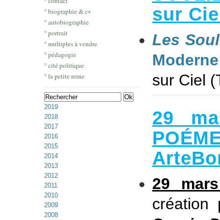
° contact
sur Cie
° biographie & cv
° autobiographie
° portrait
Les Souli
° multiples à vendre
° pédagogie
Moderne
° cité politique
sur Ciel (
° la petite reine
2019
29 ma
2018
2017
POÉM
2016
2015
ArteBo
2014
2013
2012
29 mars
2011
2010
création 
2009
2008