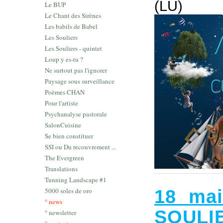
(LU)
Le BUP
Le Chant des Sirènes
Les babils de Babel
Les Souliers
Les Souliers - quintet
Loup y es-tu ?
Ne surtout pas l'ignorer
Paysage sous surveillance
Poèmes CHAN
Pour l'artiste
Psychanalyse pastorale
SalonCuisine
Se bien constituer
SSI ou Du recouvrement ...
The Evergreen
Translations
Tunning Landscape #1
18 mai
5000 soles de oro
° news
SOULI
° newsletter