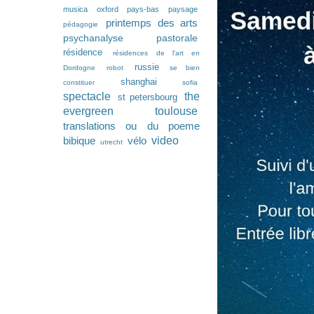
musica
oxford
pays-bas
paysage
printemps des arts
pédagogie
psychanalyse pastorale
résidence
résidences de l'art en
russie
Dordogne
robot
se bien
shanghai
constituer
sofia
spectacle
the
st petersbourg
evergreen
toulouse
translations ou du poeme
video
bibique
vélo
utrecht