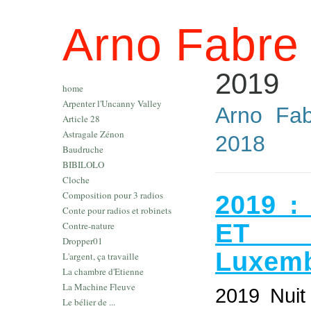
Arno Fabre
2019
home
Arpenter l'Uncanny Valley
Arno Fab
Article 28
Astragale Zénon
2018
Baudruche
BIBILOLO
Cloche
Composition pour 3 radios
2019 
Conte pour radios et robinets
ET 
Contre-nature
Dropper01
Luxem
L'argent, ça travaille
La chambre d'Etienne
La Machine Fleuve
2019 Nuit
Le bélier de ...