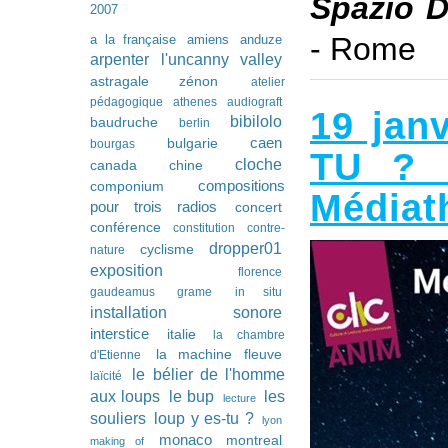
Spazio D
2007
- Rome
a la française
amiens
anduze
arpenter l'uncanny valley
astragale zénon
atelier
pédagogique
athenes
audiograft
19 jan
bibilolo
baudruche
berlin
caen
bulgarie
bourgas
TU ? l
cloche
canada
chine
compositions
componium
Médiat
pour trois radios
concert
conférence
constitution
contre-
dropper01
cyclisme
nature
exposition
florence
gaudeamus
grame
in situ
installation sonore
interstice
italie
la chambre
la machine fleuve
d'Etienne
le bélier de l'homme
laïcité
les
aux loups
le bup
lecture
souliers
loup y es-tu ?
lyon
monaco
montreal
making of