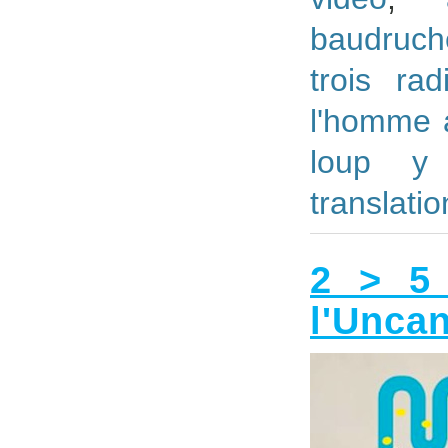
baudruch
trois rad
l'homme 
loup y
translati
2 > 5 
l'Uncan