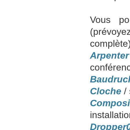
Vous pou
(prévoye
complète)
Arpent
conférenc
Baudruc
Cloche
/ 
Composi
installat
Dropper