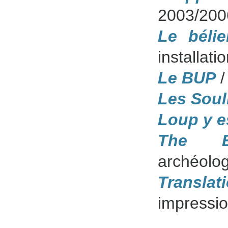
2003/200
Le béli
installat
Le BUP
/
Les Soul
Loup y e
The Ev
archéolo
Translat
impressio