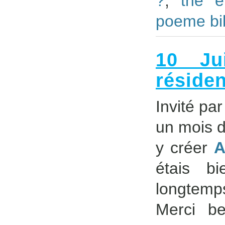
?
,
the e
poeme bi
10 Ju
réside
Invité pa
un mois d
y créer
A
étais bi
longtemps
Merci b