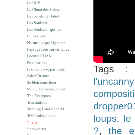
Le BUP
Le Chant des Sirènes
Les babils de Babel
Les Souliers
Les Souliers - quintet
Loup y es-tu ?
Ne surtout pas l'ignorer
Paysage sous surveillance
Poèmes CHAN
Pour l'artiste
Tags 
Psychanalyse pastorale
SalonCuisine
l'uncann
Se bien constituer
SSI ou Du recouvrement ...
composi
The Evergreen
Translations
dropper0
Tunning Landscape #1
5000 soles de oro
loups
,
le
° news
?
,
the e
° newsletter