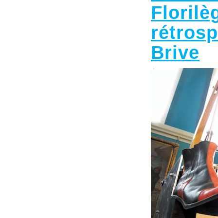
Flor
rétros
Brive