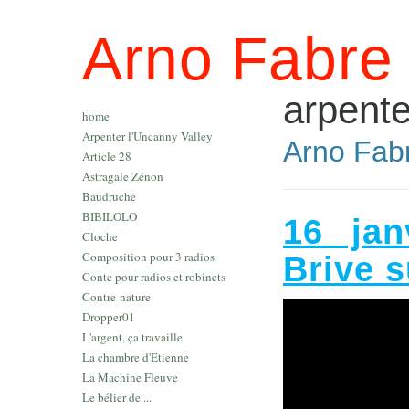
Arno Fabre
arpente
home
Arpenter l'Uncanny Valley
Arno Fabr
Article 28
Astragale Zénon
Baudruche
BIBILOLO
16 jan
Cloche
Composition pour 3 radios
Brive s
Conte pour radios et robinets
Contre-nature
Dropper01
L'argent, ça travaille
La chambre d'Etienne
La Machine Fleuve
Le bélier de ...