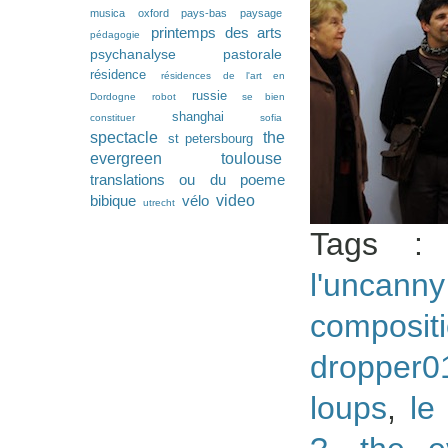
musica
oxford
pays-bas
paysage
printemps des arts
pédagogie
psychanalyse pastorale
résidence
résidences de l'art en
russie
Dordogne
robot
se bien
shanghai
constituer
sofia
spectacle
the
st petersbourg
evergreen
toulouse
translations ou du poeme
video
bibique
vélo
utrecht
Tags 
l'uncann
composi
dropper0
loups
,
le