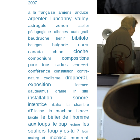
2007
a la française
amiens
anduze
arpenter l'uncanny valley
astragale zénon
atelier
pédagogique
athenes
audiograft
bibilolo
baudruche
berlin
caen
bulgarie
bourgas
cloche
canada
chine
compositions
componium
pour trois radios
concert
conférence
constitution
contre-
dropper01
cyclisme
nature
exposition
florence
gaudeamus
grame
in situ
installation sonore
interstice
italie
la chambre
la machine fleuve
d'Etienne
le bélier de l'homme
laïcité
les
aux loups
le bup
lecture
souliers
loup y es-tu ?
lyon
monaco
montreal
making of