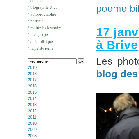
° contact
poeme bi
° biographie & cv
° autobiographie
° portrait
° multiples à vendre
17 janv
° pédagogie
à Brive
° cité politique
° la petite reine
Les phot
2019
blog des
2018
2017
2016
2015
2014
2013
2012
2011
2010
2009
2008