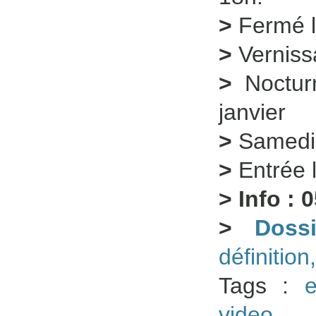
>
Fermé l
>
Vernissa
>
Nocturn
janvier
>
Samedi 
>
Entrée l
> Info : 
>
Doss
définition
Tags :
e
video
,