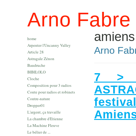
Arno Fabre
amiens
home
Arpenter l'Uncanny Valley
Arno Fabr
Article 28
Astragale Zénon
Baudruche
BIBILOLO
7 > 
Cloche
Composition pour 3 radios
ASTR
Conte pour radios et robinets
festiv
Contre-nature
Dropper01
Amien
L'argent, ça travaille
La chambre d'Etienne
La Machine Fleuve
Le bélier de ...