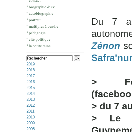
° contact
° biographie & cv
° autobiographie
Du 7 au
° portrait
° multiples à vendre
autonom
° pédagogie
° cité politique
Zénon
so
° la petite reine
Safra'nu
2019
2018
2017
> Fes
2016
2015
(faceboo
2014
2013
> du 7 au
2012
2011
> Le S
2010
2009
Guyneme
2008