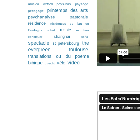
musica
oxford
pays-bas
paysage
printemps des arts
pédagogie
psychanalyse pastorale
résidence
résidences de l'art en
russie
Dordogne
robot
se bien
shanghai
constituer
sofia
spectacle
the
st petersbourg
evergreen
toulouse
translations ou du poeme
video
bibique
vélo
utrecht