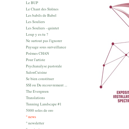
Le BUP
Le Chant des Sirènes
Les babils de Babel
Les Souliers
Les Souliers - quintet
Loup y es-tu ?
Ne surtout pas l'ignorer
Paysage sous surveillance
Poèmes CHAN
Pour l'artiste
Psychanalyse pastorale
SalonCuisine
Se bien constituer
SSI ou Du recouvrement ...
The Evergreen
Translations
Tunning Landscape #1
5000 soles de oro
° news
° newsletter