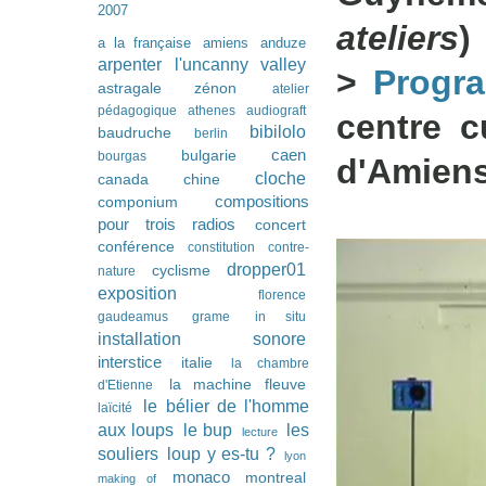
2007
ateliers
)
a la française
amiens
anduze
arpenter l'uncanny valley
>
Progr
astragale zénon
atelier
pédagogique
athenes
audiograft
centre c
bibilolo
baudruche
berlin
caen
bulgarie
bourgas
d'Amien
cloche
canada
chine
compositions
componium
pour trois radios
concert
conférence
constitution
contre-
dropper01
cyclisme
nature
exposition
florence
gaudeamus
grame
in situ
installation sonore
interstice
italie
la chambre
la machine fleuve
d'Etienne
le bélier de l'homme
laïcité
les
aux loups
le bup
lecture
souliers
loup y es-tu ?
lyon
monaco
montreal
making of