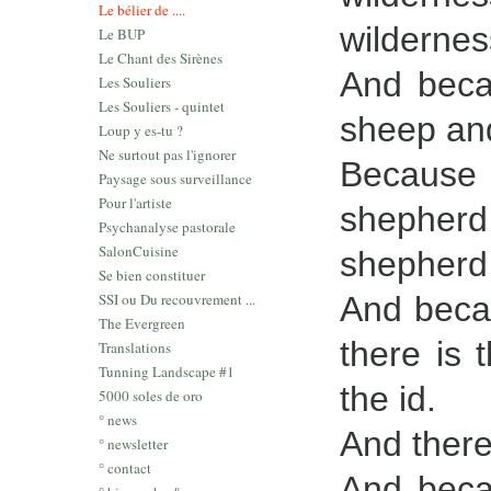
Le bélier de ....
wilderness
Le BUP
Le Chant des Sirènes
And becau
Les Souliers
Les Souliers - quintet
sheep and
Loup y es-tu ?
Ne surtout pas l'ignorer
Because 
Paysage sous surveillance
Pour l'artiste
shepher
Psychanalyse pastorale
SalonCuisine
shepherd,
Se bien constituer
SSI ou Du recouvrement ...
And becau
The Evergreen
there is
Translations
Tunning Landscape #1
the id.
5000 soles de oro
° news
And there
° newsletter
° contact
And beca