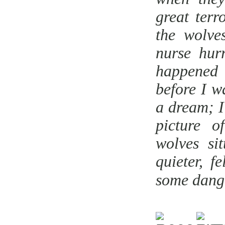
great terr
the wolve
nurse hur
happened 
before I w
a dream; I
picture 
wolves si
quieter, 
some dange