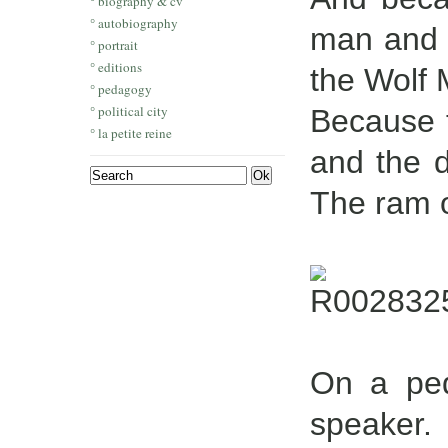
° biography & cv
° autobiography
man and t
° portrait
° editions
the Wolf 
° pedagogy
° political city
Because t
° la petite reine
and the d
The ram o
On a ped
speaker