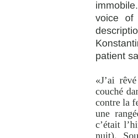
immobile
voice of
descript
Konstant
patient s
«J’ai rêvé
couché dan
contre la f
une rangé
c’était l’
nuit). So