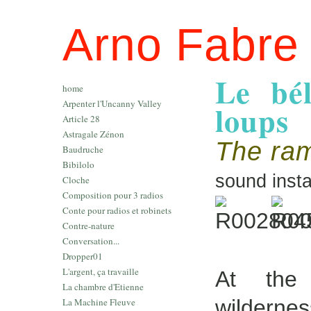
Arno Fabre
Le bé
home
Arpenter l'Uncanny Valley
loups
Article 28
Astragale Zénon
The ram
Baudruche
Bibilolo
sound insta
Cloche
Composition pour 3 radios
Conte pour radios et robinets
Contre-nature
Conversation...
Dropper01
L'argent, ça travaille
At the 
La chambre d'Etienne
wilderne
La Machine Fleuve