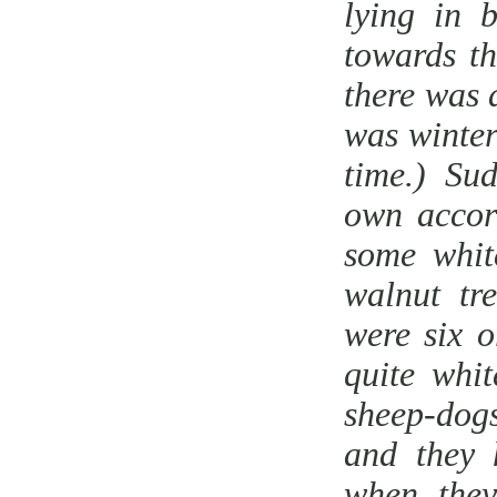
lying in 
towards t
there was 
was winter
time.) Su
own accord
some whit
walnut tr
were six 
quite whi
sheep-dogs
and they 
when they