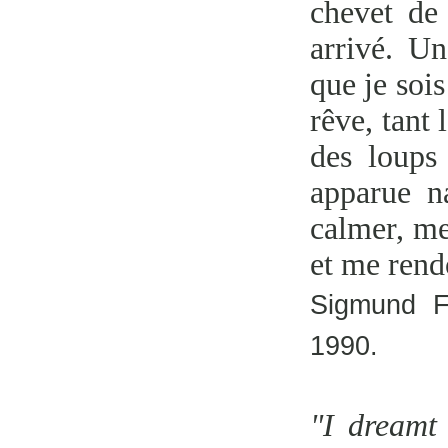
chevet de
arrivé. U
que je soi
rêve, tant 
des loups 
apparue na
calmer, me
et me rendo
Sigmund 
1990.
"I dreamt